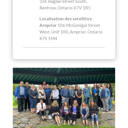
326 Raglan Street South,
Renfrew, Ontario K7V 1R5
Localisation des satellites:
Arnprior
106 McGonigal Street
West, Unit 100, Arnprior, Ontario
K7S 1M4